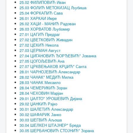
25.02 ФИЛИПОВИЋ Иван
25.03 ФОЛИЋ МЕТОХИЈАЦ Љубиша
25.04 ФОРКАПИЋ Сава
26.01 ХАРКАИ Имре
26.02 ХАЏИ - МАНИЋ Радован
26.03 ХОРВАТОВ Љубомир
27.01 ЦАГИЋ Предраг
27.02 ЦВЕТКОВИЋ Живадин
27.02 ЦЕКИЋ Никола
27.03 ЦЕРМАН Август
27.04 ЦИГАНОВИЋ ЂОРЂЕВИЋ* Јованка
27.05 ЦОГОЉЕВИЋ Ана
27.07 ЦРКВЕЊАКОВ КРЏИЋ* Санта
28.01 ЧАРНОЈЕВИЋ Александар
28.02 ЧАНАК* МЕДИЋ Милка
28.03 ЧАНАК Михаило
28.04 ЧЕМЕРИКИЋ Зоран
28.04 ЧЕХОВИН Марјан
29.01 ЏАЛТО* УРОШЕВИЋ Дијана
29.02 ЏАНКИЋ Рајко
30.01 ШАЛЕТИЋ Александар
30.02 ШАФАРИК Јанко
30.03 ШЕГВИЋ Аљоша
30.04 ШЕЛКЕН ШТАЈНЕР* Бреда
30.05 ШЕРБАНОВИЋ СТОЈНИЋ* Зорана