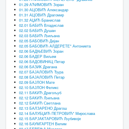
01.29 АЋИМОВИЋ Зоран
01.30 АЦОВИЋ Александар
01.31 АЦОВИЋ Драгомир
01.32 АЏИЋ Бранислав
02.01 БАБИЋ Владислав
02.02 БАБИЋ Душан
02.03 БАБИЋ Љиљана
02.05 БАБОВИЋ Дејан
02.05 БАБОВИЋ АЛДЕРЕТЕ* Антониета
02.06 БАДЊЕВИЋ Зоран
02.06 БАДЕР Виљем
02.06 БАДОВИНАЦ Петар
02.06 БАЗИК Драгана
02.07 БАЈАЛОВИЋ Ђура
02.08 БАЈАЛОВИЋ Петар
02.09 БАЈЛОН Мате
02.10 БАЈЛОН Феликс
02.11 БАКИЋ Драгољуб
02.12 БАКИЋ Љиљана
02.12 БАКИЋ Светлана
02.13 БАЛЗАРЕНО Драгош
02.14 БАЛУБЏИЋ ПЕТРОВИЋ* Мирослава
02.15 БАРЈАКТАРОВИЋ Љубивоје
02.16 БАУМГАРТЕН Вилим
02.17 БЕВЕЊА Миодраг