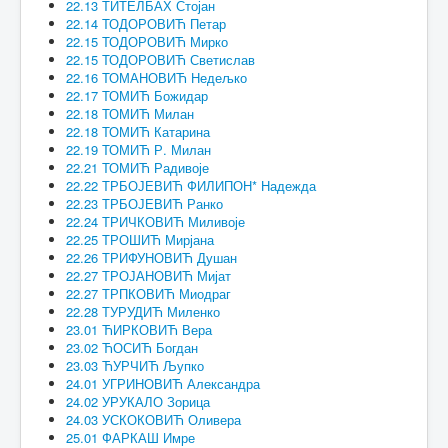
22.13 ТИТЕЛБАХ Стојан
22.14 ТОДОРОВИЋ Петар
22.15 ТОДОРОВИЋ Мирко
22.15 ТОДОРОВИЋ Светислав
22.16 ТОМАНОВИЋ Недељко
22.17 ТОМИЋ Божидар
22.18 ТОМИЋ Милан
22.18 ТОМИЋ Катарина
22.19 ТОМИЋ Р. Милан
22.21 ТОМИЋ Радивоје
22.22 ТРБОЈЕВИЋ ФИЛИПОН* Надежда
22.23 ТРБОЈЕВИЋ Ранко
22.24 ТРИЧКОВИЋ Миливоје
22.25 ТРОШИЋ Мирјана
22.26 ТРИФУНОВИЋ Душан
22.27 ТРОЈАНОВИЋ Мијат
22.27 ТРПКОВИЋ Миодраг
22.28 ТУРУДИЋ Миленко
23.01 ЋИРКОВИЋ Вера
23.02 ЋОСИЋ Богдан
23.03 ЋУРЧИЋ Љупко
24.01 УГРИНОВИЋ Александра
24.02 УРУКАЛО Зорица
24.03 УСКОКОВИЋ Оливера
25.01 ФАРКАШ Имре