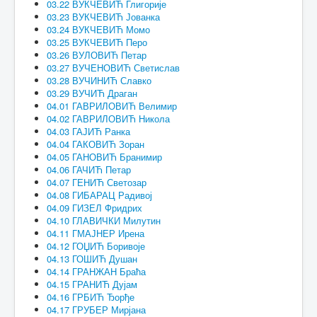
03.22 ВУКЧЕВИЋ Глигорије
03.23 ВУКЧЕВИЋ Јованка
03.24 ВУКЧЕВИЋ Момо
03.25 ВУКЧЕВИЋ Перо
03.26 ВУЛОВИЋ Петар
03.27 ВУЧЕНОВИЋ Светислав
03.28 ВУЧИНИЋ Славко
03.29 ВУЧИЋ Драган
04.01 ГАВРИЛОВИЋ Велимир
04.02 ГАВРИЛОВИЋ Никола
04.03 ГАЈИЋ Ранка
04.04 ГАКОВИЋ Зоран
04.05 ГАНОВИЋ Бранимир
04.06 ГАЧИЋ Петар
04.07 ГЕНИЋ Светозар
04.08 ГИБАРАЦ Радивој
04.09 ГИЗЕЛ Фридрих
04.10 ГЛАВИЧКИ Милутин
04.11 ГМАЈНЕР Ирена
04.12 ГОЏИЋ Боривоје
04.13 ГОШИЋ Душан
04.14 ГРАНЖАН Браћа
04.15 ГРАНИЋ Дујам
04.16 ГРБИЋ Ђорђе
04.17 ГРУБЕР Мирјана