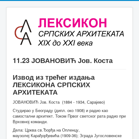
11.23 ЈОВАНОВИЋ Јов. Коста
Извод из трећег издања
ЛЕКСИКОНА СРПСКИХ
АРХИТЕКАТА
ЈОВАНОВИЋ Јов. Коста (1884 - 1934, Сарајево)
Студирао у Београду (дипл. око 1908) и радио као
самостални архитект. Током Првог светског рата радио при
Врховној команди.
Дела: Црква св.Ђорђа на Опленцу,
маузолеј Карађорђевића (1909-36); Зграда Југословенске