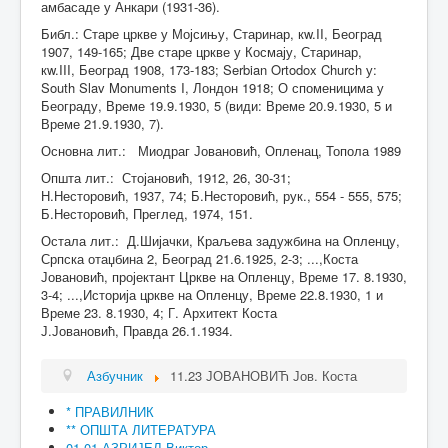
амбасаде у Анкари (1931-36).
Библ.: Старе цркве у Мојсињу, Старинар, кw.II, Београд
1907, 149-165; Две старе цркве у Космају, Старинар,
кw.III, Београд 1908, 173-183; Serbian Ortodox Church у:
South Slav Monuments I, Лондон 1918; О споменицима у
Београду, Време 19.9.1930, 5 (види: Време 20.9.1930, 5 и
Време 21.9.1930, 7).
Основна лит.: Миодраг Јовановић, Опленац, Топола 1989
Општа лит.: Стојановић, 1912, 26, 30-31;
Н.Несторовић, 1937, 74; Б.Несторовић, рук., 554 - 555, 575;
Б.Несторовић, Преглед, 1974, 151.
Остала лит.: Д.Шијачки, Краљева задужбина на Опленцу,
Српска отаџбина 2, Београд 21.6.1925, 2-3; ...,Коста
Јовановић, пројектант Цркве на Опленцу, Време 17. 8.1930,
3-4; ...,Историја цркве на Опленцу, Време 22.8.1930, 1 и
Време 23. 8.1930, 4; Г. Архитект Коста
Ј.Јовановић, Правда 26.1.1934.
Азбучник
11.23 ЈОВАНОВИЋ Јов. Коста
* ПРАВИЛНИК
** ОПШТА ЛИТЕРАТУРА
01.01 АЗРИЈЕЛ Виктор