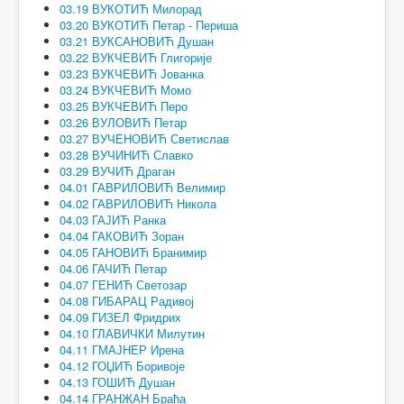
03.19 ВУКОТИЋ Милорад
03.20 ВУКОТИЋ Петар - Периша
03.21 ВУКСАНОВИЋ Душан
03.22 ВУКЧЕВИЋ Глигорије
03.23 ВУКЧЕВИЋ Јованка
03.24 ВУКЧЕВИЋ Момо
03.25 ВУКЧЕВИЋ Перо
03.26 ВУЛОВИЋ Петар
03.27 ВУЧЕНОВИЋ Светислав
03.28 ВУЧИНИЋ Славко
03.29 ВУЧИЋ Драган
04.01 ГАВРИЛОВИЋ Велимир
04.02 ГАВРИЛОВИЋ Никола
04.03 ГАЈИЋ Ранка
04.04 ГАКОВИЋ Зоран
04.05 ГАНОВИЋ Бранимир
04.06 ГАЧИЋ Петар
04.07 ГЕНИЋ Светозар
04.08 ГИБАРАЦ Радивој
04.09 ГИЗЕЛ Фридрих
04.10 ГЛАВИЧКИ Милутин
04.11 ГМАЈНЕР Ирена
04.12 ГОЏИЋ Боривоје
04.13 ГОШИЋ Душан
04.14 ГРАНЖАН Браћа