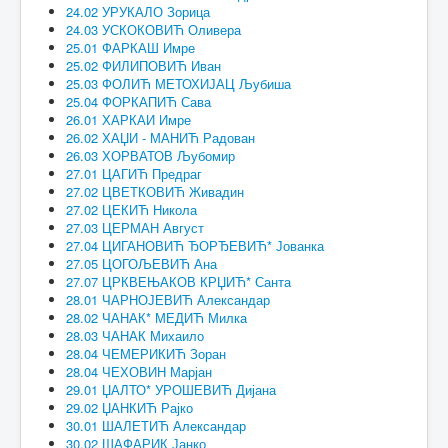
24.02 УРУКАЛО Зорица
24.03 УСКОКОВИЋ Оливера
25.01 ФАРКАШ Имре
25.02 ФИЛИПОВИЋ Иван
25.03 ФОЛИЋ МЕТОХИЈАЦ Љубиша
25.04 ФОРКАПИЋ Сава
26.01 ХАРКАИ Имре
26.02 ХАЏИ - МАНИЋ Радован
26.03 ХОРВАТОВ Љубомир
27.01 ЦАГИЋ Предраг
27.02 ЦВЕТКОВИЋ Живадин
27.02 ЦЕКИЋ Никола
27.03 ЦЕРМАН Август
27.04 ЦИГАНОВИЋ ЂОРЂЕВИЋ* Јованка
27.05 ЦОГОЉЕВИЋ Ана
27.07 ЦРКВЕЊАКОВ КРЏИЋ* Санта
28.01 ЧАРНОЈЕВИЋ Александар
28.02 ЧАНАК* МЕДИЋ Милка
28.03 ЧАНАК Михаило
28.04 ЧЕМЕРИКИЋ Зоран
28.04 ЧЕХОВИН Марјан
29.01 ЏАЛТО* УРОШЕВИЋ Дијана
29.02 ЏАНКИЋ Рајко
30.01 ШАЛЕТИЋ Александар
30.02 ШАФАРИК Јанко