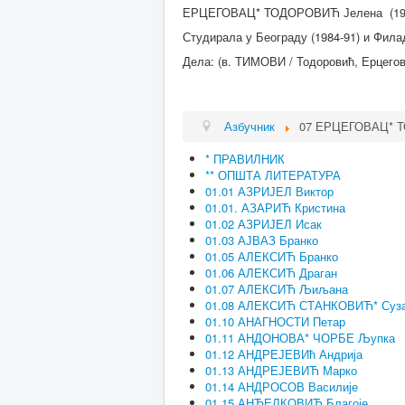
ЕРЦЕГОВАЦ* ТОДОРОВИЋ Јелена (196
Студирала у Београду (1984-91) и Фила
Дела: (в. ТИМОВИ / Тодоровић, Ерцегов
Азбучник
07 ЕРЦЕГОВАЦ* 
* ПРАВИЛНИК
** ОПШТА ЛИТЕРАТУРА
01.01 АЗРИЈЕЛ Виктор
01.01. АЗАРИЋ Кристина
01.02 АЗРИЈЕЛ Исак
01.03 АЈВАЗ Бранко
01.05 АЛЕКСИЋ Бранко
01.06 АЛЕКСИЋ Драган
01.07 АЛЕКСИЋ Љиљана
01.08 АЛЕКСИЋ СТАНКОВИЋ* Суз
01.10 АНАГНОСТИ Петар
01.11 АНДОНОВА* ЧОРБЕ Љупка
01.12 АНДРЕЈЕВИћ Андрија
01.13 АНДРЕЈЕВИЋ Марко
01.14 АНДРОСОВ Василије
01.15 АНЂЕЛКОВИЋ Благоје