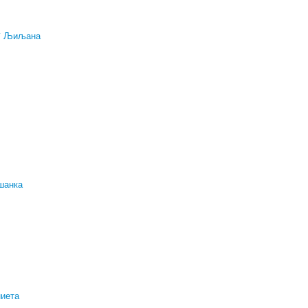
* Љиљана
шанка
иета