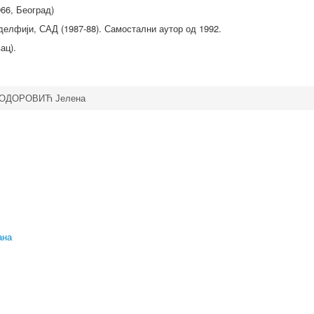
6, Београд)
делфији, САД (1987-88). Самостални аутор од 1992.
ац).
ТОДОРОВИЋ Јелена
ана