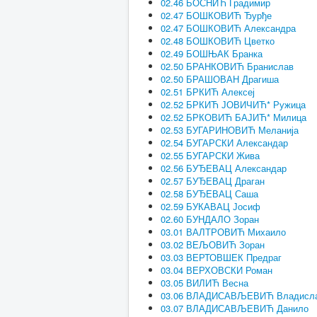
02.46 БОСНИЋ Градимир
02.47 БОШКОВИЋ Ђурђе
02.47 БОШКОВИЋ Александра
02.48 БОШКОВИЋ Цветко
02.49 БОШЊАК Бранка
02.50 БРАНКОВИЋ Бранислав
02.50 БРАШОВАН Драгиша
02.51 БРКИЋ Алексеј
02.52 БРКИЋ ЈОВИЧИЋ* Ружица
02.52 БРКОВИЋ БАЈИЋ* Милица
02.53 БУГАРИНОВИЋ Меланија
02.54 БУГАРСКИ Александар
02.55 БУГАРСКИ Жива
02.56 БУЂЕВАЦ Александар
02.57 БУЂЕВАЦ Драган
02.58 БУЂЕВАЦ Саша
02.59 БУКАВАЦ Јосиф
02.60 БУНДАЛО Зоран
03.01 ВАЛТРОВИЋ Михаило
03.02 ВЕЉОВИЋ Зоран
03.03 ВЕРТОВШЕК Предраг
03.04 ВЕРХОВСКИ Роман
03.05 ВИЛИЋ Весна
03.06 ВЛАДИСАВЉЕВИЋ Владисл
03.07 ВЛАДИСАВЉЕВИЋ Данило