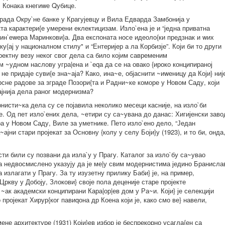
` Конака кнегиwе Qубице.
града Окру`не банке у Крагујевцу и Вила Едварда Замбонија у
та карактери{е умерени еклектицизам. Изло`ена је и “једна приватна
 ин`еwера Маринкови}а. Два експоната носе идеоло{ки предзнак и wих
{ај у националном стилу" и “Ентеријер а ла Корбизје”. Који би то други
ректну везу неког свог дела са било којим савременим
 ~удном наслову угра|ена и `еqа да се на овако {ироко конципираној
 придаје суви{е зна~аја? Како, ина~е, објаснити ~иwеницу да Који} ниј
урсне радове за зграде Позори{та и Радни~ке коморе у Новом Саду, који
ајнија дела раног модернизма?
нисти~ка дела су се појавила неколико месеци касније, на изло`би
не. Од пет изло`ених дела, ~етири су са~увана до данас: Хигијенски заво
ра у Новом Саду, Виле за уметнике. Пето изло`ено дело, “Један
ајни стари пројекат за Основну {колу у селу Боји}у (1923), и то би, онда
ти били су позвани да изла`у у Прагу. Каталог за изло`бу са~увао
ла недвосмислено указују да је ме|у свим модернистима једино Бранисла
ба излагати у Прагу. За ту изузетну прилику Баби} је, на пример,
ркву у Добоју, Злокови} своје пола деценије старе пројекте
~ак академски конципирани Кара|ор|ев дом у Ра~и. Који} је селекцији
пројекат Хирур{ког павиqона др Коена који је, како смо ве} навели,
ене архитектуре (1931) Који}ев избор је беспрекорно усагла{ен са