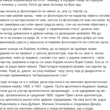
у клинику у склопу Оп{те др`авне болнице на Вра~ару.
ици носила је фолклористи~ко обеле` је, али су те{ко}е са
ностави ре{еwе крова, ~име се фолклористи~ки карактер објекта изгубио
зивати са експресионисти~ким, неголи са фолклористи~ким насле|ем. Ку
но зами{qена као уоби~ајена градска вила, сли~на околним објектима у
 одлука да се објекат изгради “у националном стилу” донела тако
ени испад диванхане и дрвена капија са двоводним крови}ем. Ма да
ли~е на конаке са краја 18. и по~етка 19. века, ова два добро уо~ена
аринкови}а уврсте у врхунска оствареwа фолклористи~ке стилске групе.
одине указује на Који}еву особину да за предло`ак одабере праве
дернисти~ки пројекат у српској архитектури, који би се, ина~е, могао
елима, на|ен је недавно, сасвим слу~ајно, у једном комплету ~е{ког
арству гра|евина и који је са~увао Који}ев колега Војин Сими}. Био је то
ра за један јавни објекат. Приступају}и модерној форми, као једном од
еме, Који} је, дакле, за узор изабрао ~е{ку {колу која је двадесетих и
ентније примеwивала “интернационални стил”.
тури огледа се и у избору дела која изла`е на неколико архитектонских
изоване изме|у 1929. и 1931. године. Група архитеката модерног правца,
тком да се унутар архитектонске организације - а не одвајаwем од wе -
ја, организовала је средином 1929. године Први салон архитектуре,
дела архитеката разли~итих идејних опредеqеwа. На овој изло`би, једно
 Корунови}а и Јана Дубовог, Милана Злокови}а и Јездимира Дени}а,
} је изло`ио неколико објеката и скица ентеријера, као и један