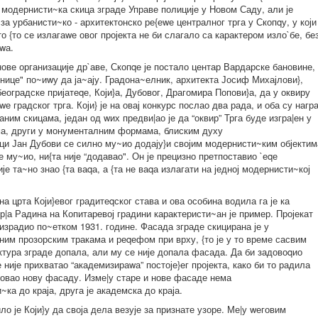
 модернисти~ка скица зграде Управе полиције у Новом Саду, али је
за урбанисти~ко - архитектонско ре{еwе централног трга у Скопqу, у који
то {то се излагаwе овог пројекта не би слагало са карактером изло`бе, бе
аwа.
ове организације др`аве, Скопqе је постало центар Вардарске бановине,
онице" по~иwу да ја~ају. Градона~елник, архитекта Јосиф Михајлови},
београдске пријатеqе, Који}а, Дубовог, Драгомира Попови}а, да у оквиру
е градског трга. Који} је на овај конкурс послао два рада, и оба су награ
ним скицама, један од wих предви|ао је да “оквир” Трга буде изгра|ен у
а, други у монументалним формама, блиским духу
лици Јан Дубови се силно му~ио додају}и својим модернисти~ким објектим
 му~ио, ни{та није “додавао". Он је прецизно претпоставио `еqе
ије та~но знао {та ваqа, а {та не ваqа излагати на једној модернисти~кој
а црта Који}евог градитеqског става и ова особина водила га је ка
р|а Радина на Копитаревој градини карактеристи~ан је пример. Пројекат
е израдио по~етком 1931. године. Фасада зграде скицирана је у
им прозорским тракама и реqефом при врху, {то је у то време сасвим
ктура зграде допала, али му се није допала фасада. Да би задовоqио
е није прихватао “академизираwа” постоје}ег пројекта, како би то радила
ектовао нову фасаду. Изме|у старе и нове фасаде нема
ка до краја, друга је академска до краја.
 је Који}у да своја дела везује за признате узоре. Ме|у wеговим