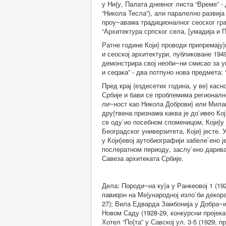
у Ни{у, Палата дневног листа “Време” -
“Никола Тесла”), али паралелно развија
проу~аваwа традиционалног сеоског гра
“Архитектура српског села, [умадија и П
Ратне године Који} проводи припремају}и
и сеоској архитектури, публиковане 1949
демонстрира свој необи~ни смисао за ук
и сеqака” - два потпуно нова предмета: 
Пред крај {ездесетих година, у ве} кас
Србије и бави се проблемима регионалн
ли~ност као Никола Доброви} или Милан 
дру{твена признаwа каква је до`ивео Ко
се оду`ио посебном споменицом, Који}у 
Београдског универзитета, Који} јесте. 
у Који}евој аутобиографији забеле`ено ј
послератном периоду, заслу`ено дарива
Савеза архитеката Србије.
Дела: Породи~на ку}а у Ранкеовој 1 (192
павиqон на Ме|ународној изло`би декора
27); Вила Едварда Замбонија у Добра~ин
Новом Саду (1928-29, конкурсни пројека
Хотел “По{та” у Савској ул. 3-5 (1929, п