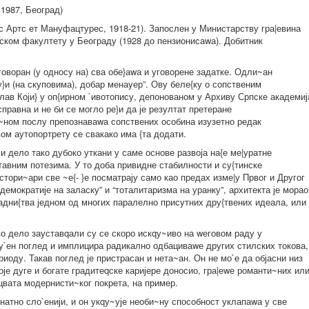
1987, Београд)
 Артс ет Мануфацтурес, 1918-21). Запослен у Министарству гра|евина
нском факултету у Београду (1928 до пензионисаwа). Добитник
говоран (у односу на) сва обе}аwа и уговорене задатке. Одли~ан
}и (на скуповима), добар менаyер”. Ову беле{ку о сопственим
лав Који} у оп{ирном `ивотопису, депонованом у Архиву Српске академиј
справна и не би се могло ре}и да је резултат претеране
би~ном послу препознаваwа сопствених особина изузетно редак
вом аутопортрету се свакако има {та додати.
 и дело тако дубоко уткани у саме основе развоја на{е ме|уратне
ставним потезима. У то доба привидне стабилности и су{тинске
стори~ари све ~е{- }е посматрају само као предах изме|у Првог и Другог
“демократије на заласку” и “тоталитаризма на уранку”, архитекта је морао
дни{тва једном од многих паралелно присутних дру{твених идеала, или
во дело зауставqали су се скоро искqу~иво на wеговом раду у
 су`ен поглед и имплицира радикално одбациваwе других стилских токова,
иоду. Такав поглед је пристрасан и нета~ан. Он не мо`е да објасни низ
своје дуге и богате градитеqске каријере доносио, гра|еwе романти~них ил
цвата модернисти~ког покрета, на пример.
знатно сло`енији, и он укqу~ује необи~ну способност уклапаwа у све