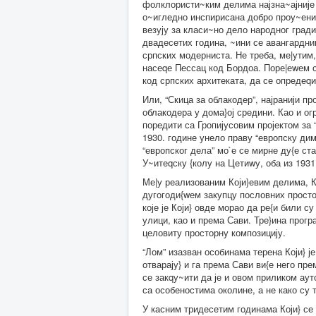
фолклористи~ким делима најзна~ајније 
о~игледно инспирисана добро проу~еним
везују за класи~но дело народног гради
двадесетих година, ~ини се авангардни
српских модерниста. Не треба, ме|утим,
насеqе Пессац код Бордоа. Поре|еwем се
код српских архитеката, да се опредеqи
Или, “Скица за облакодер”, најранији пр
облакодера у дома}ој средини. Као и ог
поредити са Гропијусовим пројектом за “
1930. године унело праву “европску ди
“европског дела” мо`е се мирне ду{е ст
У~итеqску {колу на Цетиwу, оба из 1931
Ме|у реализованим Који}евим делима, Ку
дугогоди{wем закупцу пословних просто
које је Који} овде морао да ре{и били с
улици, као и према Сави. Тре}ина програ
целовиту просторну композицију.
“Лом” изазван особинама терена Који} ј
отварају} и га према Сави ви{е него пр
се закqу~ити да је и овом приликом аут
са особеностима околине, а не како су 
У касним тридесетим годинама Који} се 