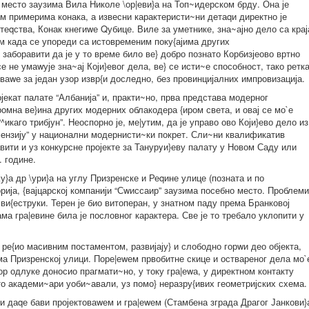
место заузима Вила Николе \ор|еви}а на Топ~идерском брду. Она је
 примерима конака, а извесни карактеристи~ни детаqи директно је
теqства, Конак кнегиwе Qубице. Виле за уметнике, зна~ајно дело са крај
м када се упореди са истовременим поку{ајима других
 заборавити да је у то време било ве} добро познато Корбизјеово вртно
 не умаwује зна~ај Који}евог дела, ве} се исти~е способност, тако ретк
ваwе за један узор извр{и доследно, без провинцијалних импровизација.
ојекат палате “Албанија” и, практи~но, прва представа модерног
ромна ве}ина других модерних облакодера {иром света, и овај се мо`е
^икаго трибјун”. Неоспорно је, ме|утим, да је управо ово Који}ево дело из
мензију” у национални модернисти~ки покрет. Сли~ни квалификатив
авити и уз конкурсне пројекте за Танурyи}еву палату у Новом Саду или
. године.
}а др \ури}а на углу Призренске и Реqине улице (позната и по
рија, {вајцарској компанији “Сwиссаир” заузима посебно место. Проблеми
у ви{еструки. Терен је био витоперан, у знатном паду према Бранковој
ма гра|евине била је пословног карактера. Све је то требало уклопити у
е ре{ио масивним постаментом, развијају} и слободно горwи део објекта,
ема Призренској улици. Поре|еwем првобитне скице и оствареног дела мо`
ор одлуке доносио прагмати~но, у току гра|еwа, у директном контакту
то академи~ари уоби~авали, уз помо} неразру{ивих геометријских схема.
и даqе бави пројектоваwем и гра|еwем (Стамбена зграда Драгог Јанкови}