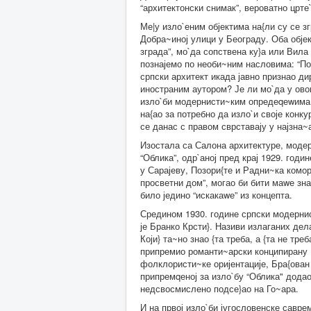
“архитектонски снимак”, вероватно црте
Ме|у изло`еним објектима на{ли су се з
Добра~иној улици у Београду. Оба објек
зграда”, мо`да сопствена ку}а или Вила
познајемо по необи~ним насловима: “Поку
српски архитект икада јавно признао ди
иностраним аутором? Је ли мо`да у овом
изло`би модернисти~ким опредеqеwима не
на{ао за потребно да изло`и своје конк
се данас с правом сврставају у најзна~
Изостала са Салона архитектуре, модер
“Облика”, одр`аној пред крај 1929. годи
у Сарајеву, Позори{те и Радни~ка комо
просветни дом”, могао би бити маwе зна~
било једино “искакаwе” из концепта.
Средином 1930. године српски модернис
је Бранко Крсти}. Називи излаганих де
Који} та~но знао {та треба, а {та не тре
припремио романти~арски конципирану Ц
фолклористи~ке оријентације, Бра{ован 
припремqеној за изло`бу “Облика" додао 
недсвосмислено подсе}ао на Го~ара.
И на првој изло`би југословенске саврем