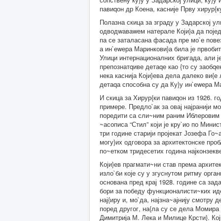
павиqон др Коена, касније Прву хирур{к
Полазна скица за зграду у Задарској ул
одводwаваwем натерале Који}а да појед
па се заталасана фасада пре мо`е пове
а ин`еwера Маринкови}а била је првобит
Улици интернационалних бригада, али је
препознатqиве детаqе као {то су заобq
нека каснија Који}ева дела далеко ви{е 
детаqа способна су да Ку}у ин`еwера М
И скица за Хирур{ки павиqон из 1926. г
примере. Предло`ак за овај најранији мо
поредити са сли~ним раним Иблеровим д
~асописа “Стил” који је кру`ио по Минист
три године старији пројекат Јозефа Го~а
могу}их одговора за архитектонске пробл
по~етком тридесетих година најконзекв
Који}ев прагмати~ни став према архитек
изло`би које су у згуснутом ритму орган
основана пред крај 1928. године са зада
бори за победу функционалисти~ких иде
нај{иру и, мо`да, најзна~ајнију смотру 
поред другог, на{ла су се дела Момира
Димитрија М. Лека и Милице Крсти}. Који