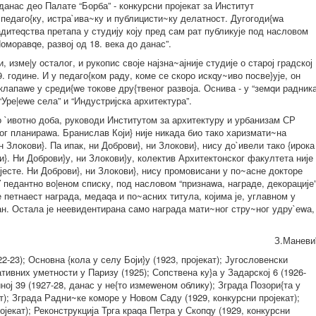
 данас део Палате “Борба” - конкурсни пројекат за Институт
 педаго{ку, истра`ива~ку и публицисти~ку делатност. Дугогоди{wа
дитеqства претапа у студију коју пред сам рат публикује под насловом
оморавqе, развој од 18. века до данас”.
, изме|у осталог, и рукопис своје најзна~ајније студије о старој градској
. године. И у педаго{ком раду, коме се скоро искqу~иво посве}ује, он
лапаwе у среди{wе токове дру{твеног развоја. Оснива - у “земqи радник
“Уре|еwе села” и “Индустријска архитектура”.
но `ивотно доба, руководи Институтом за архитектуру и урбанизам СР
ог планираwа. Бранислав Који} није никада био тако харизмати~на
Злокови}. Па ипак, ни Доброви}, ни Злокови}, нису до`ивели тако {ирока
ји}. Ни Доброви}у, ни Злокови}у, колектив Архитектонског факултета није
јесте. Ни Доброви}, ни Злокови}, нису промовисани у по~асне докторе
У педантно во|еном списку, под насловом “признаwа, награде, декорације”
е петнаест награда, медаqа и по~асних титула, којима је, углавном у
н. Остала је неевидентирана само награда мати~ног стру~ног удру`еwа,
З.Маневи
2-23); Основна {кола у селу Боји}у (1923, пројекат); Југословенски
тивних уметности у Паризу (1925); Сопствена ку}а у Задарској 6 (1926-
ој 39 (1927-28, данас у не{то измеwеном облику); Зграда Позори{та у
т); Зграда Радни~ке коморе у Новом Саду (1929, конкурсни пројекат);
ројекат); Реконструкција Трга краqа Петра у Скопqу (1929, конкурсни