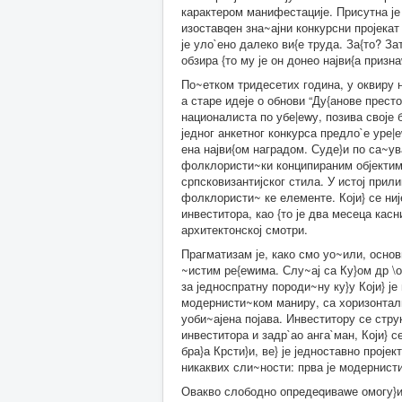
карактером манифестације. Присутна је
изоставqен зна~ајни конкурсни пројекат 
је уло`ено далеко ви{е труда. За{то? За
обзира {то му је он донео најви{а призн
По~етком тридесетих година, у оквиру н
а старе идеје о обнови “Ду{анове прест
националиста по убе|еwу, позива своје 
једног анкетног конкурса предло`е уре|еw
ена најви{ом наградом. Суде}и по са~ува
фолклористи~ки конципираним објектим
српсковизантијског стила. У истој при
фолклористи~ ке елементе. Који} се није
инвеститора, као {то је два месеца касн
архитектонској смотри.
Прагматизам је, како смо уо~или, основн
~истим ре{еwима. Слу~ај са Ку}ом др \о
за једноспратну породи~ну ку}у Који} ј
модернисти~ком маниру, са хоризонталн
уоби~ајена појава. Инвеститору се стру
инвеститора и задр`ао анга`ман, Који} с
бра}а Крсти}и, ве} је једноставно прој
никаквих сли~ности: прва је модернисти~
Овакво слободно опредеqиваwе омогу}ило