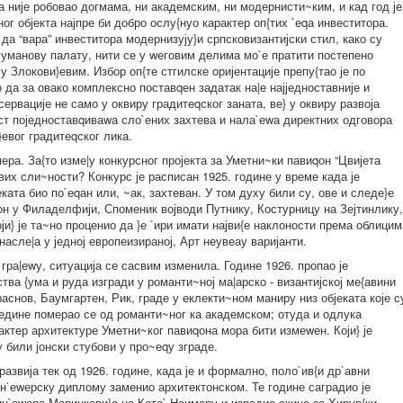
а није робовао догмама, ни академским, ни модернисти~ким, и кад год је
ог објекта најпре би добро ослу{нуо карактер оп{тих `еqа инвеститора.
у да “вара” инвеститора модернизују}и српсковизантијски стил, како су
Игуманову палату, нити се у wеговим делима мо`е пратити постепено
 Злокови}евим. Избор оп{те стгилске оријентације препу{тао је по
 да за овако комплексно поставqен задатак на|е најједноставније и
ервације не само у оквиру градитеqског заната, ве} у оквиру развоја
ост поједноставqиваwа сло`ених захтева и нала`еwа директних одговора
}евог градитеqског лика.
ера. За{то изме|у конкурсног пројекта за Уметни~ки павиqон “Цвијета
квих сли~ности? Конкурс је расписан 1925. године у време када је
ката био по`еqан или, ~ак, захтеван. У том духу били су, ове и следе}е
он у Филаделфији, Споменик војводи Путнику, Костурницу на Зејтинлику,
ји} је та~но проценио да }е `ири имати најви{е наклоности према облицим
 насле|а у једној европеизираној, Арт неувеау варијанти.
 гра|еwу, ситуација се сасвим изменила. Године 1926. пропао је
тва {ума и руда изгради у романти~ној ма|арско - византијској ме{авини
раснов, Баумгартен, Рик, граде у еклекти~ном маниру низ објеката које с
едине померао се од романти~ног ка академском; отуда и одлука
ктер архитектуре Уметни~ког павиqона мора бити измеwен. Који} је
 били јонски стубови у про~еqу зграде.
развија тек од 1926. године, када је и формално, поло`ив{и др`авни
ин`еwерску диплому заменио архитектонском. Те године саградио је
 ин`еwера Маринкови}а на Коте` Неимару и израдио скице за Хирур{ки