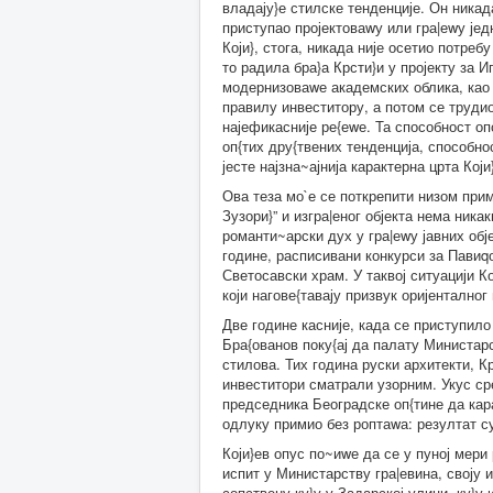
владају}е стилске тенденције. Он никад
приступао пројектоваwу или гра|еwу једн
Који}, стога, никада није осетио потреб
то радила бра}а Крсти}и у пројекту за 
модернизоваwе академских облика, као у
правилу инвеститору, а потом се трудио
најефикасније ре{еwе. Та способност опс
оп{тих дру{твених тенденција, способн
јесте најзна~ајнија карактерна црта Који
Ова теза мо`е се поткрепити низом прим
Зузори}” и изгра|еног објекта нема ника
романти~арски дух у гра|еwу јавних обје
године, расписивани конкурси за Павиq
Светосавски храм. У таквој ситуацији Ко
који нагове{тавају призвук оријенталног
Две године касније, када се приступило
Бра{ованов поку{ај да палату Министарс
стилова. Тих година руски архитекти, К
инвеститори сматрали узорним. Укус ср
председника Београдске оп{тине да кара
одлуку примио без роптаwа: резултат су
Који}ев опус по~иwе да се у пуној мери 
испит у Министарству гра|евина, своју 
сопствену ку}у у Задарској улици, ку}у