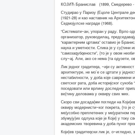
КОЈИЋ Бранислав (1899, Смедерево - 
Студирао у Паризу (Ецоле Централе дес
(1921-28) и као наставник на Архитекто
Седмојулске награде (1968).
“Системати~ан, упоран у раду. Врло од
организатор, руководилац, председавају
“карактерним цртама” оставио је Бранис
наука и уметности. Слика је у су{тини и
“самозаqубqености”, {то је у овом нео
слу~ај. Али, ако се нема {та одузети, о
Лик једног градитеqа, ~ији су активност
архитектуре, не мо`е се цртати у једно
нестабилности, у доба које савремени и
светског рата, доба историјског сукоба 
поседовати или врлину доследног припа
ве{тину деловаwа у оквиру свих wих.
Скоро сви досада{wи погледи на Који}е
оквиру модернисти~ког покрета, {то је
ме|усобно преплетених у ме|уратном пер
збуwују}их одлука које је Који} у току 
академских творевина у доба пуног про
Који}ев градитеqски лик је, о~игледно, 